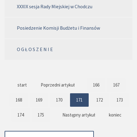
XXXIX sesja Rady Miejskiej w Chodczu
Posiedzenie Komisji Budżetu i Finansów
O G Ł O S Z E N I E
start
Poprzedni artykuł
166
167
168
169
170
171
172
173
174
175
Następny artykuł
koniec