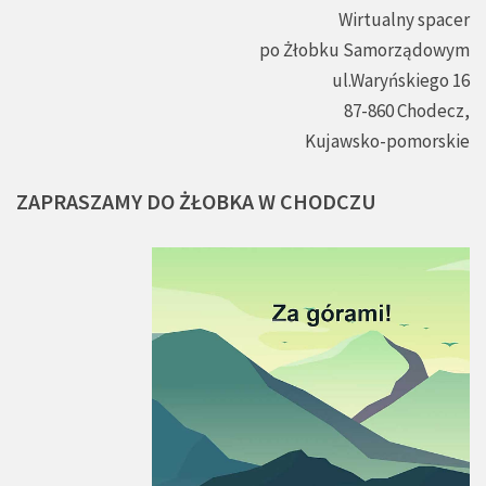
Wirtualny spacer
po Żłobku Samorządowym
ul.Waryńskiego 16
87-860 Chodecz,
Kujawsko-pomorskie
ZAPRASZAMY
DO
ŻŁOBKA
W
CHODCZU