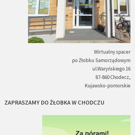
Wirtualny spacer
po Żłobku Samorządowym
ul.Waryńskiego 16
87-860 Chodecz,
Kujawsko-pomorskie
ZAPRASZAMY
DO
ŻŁOBKA
W
CHODCZU