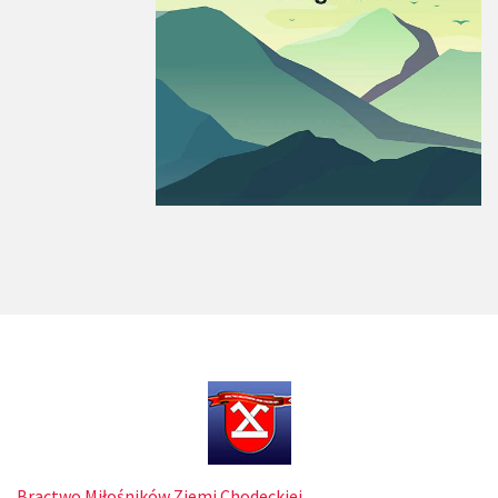
Bractwo Miłośników Ziemi Chodeckiej