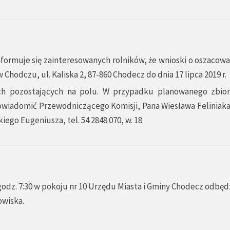
nformuje się zainteresowanych rolników, że wnioski o oszacowa
 Chodczu, ul. Kaliska 2, 87-860 Chodecz do dnia 17 lipca 2019 r.
h pozostających na polu. W przypadku planowanego zbio
wiadomić Przewodniczącego Komisji, Pana Wiesława Feliniaka,
go Eugeniusza, tel. 54 2848 070, w. 18
godz. 7:30 w pokoju nr 10 Urzędu Miasta i Gminy Chodecz odbędz
owiska.