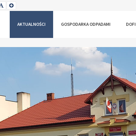
T
SET
SET
ALLER
DEFAULT
LARGER
NT
FONT
FONT
AKTUALNOŚCI
GOSPODARKA ODPADAMI
DOF