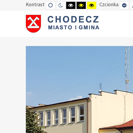
Kontrast
Czcionka
DEFAULT
TRYB
HIGH
HIGH
HIGH
SE
MODE
NOCNY
CONTRAST
CONTRAST
CONTRAST
SM
BLACK
BLACK
YELLOW
FO
WHITE
YELLOW
BLACK
MODE
MODE
MODE