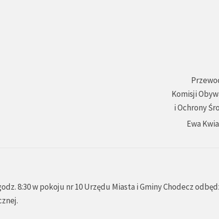
Przewo
Komisji Obyw
i Ochrony Śr
Ewa Kwi
godz. 8:30 w pokoju nr 10 Urzędu Miasta i Gminy Chodecz odbędz
cznej.