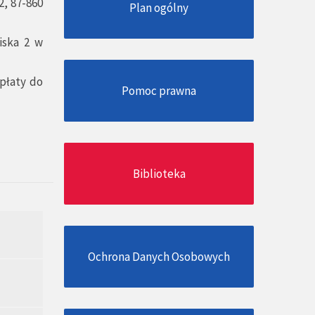
2, 87-860
Plan ogólny
iska 2 w
płaty do
Pomoc prawna
Biblioteka
Ochrona Danych Osobowych