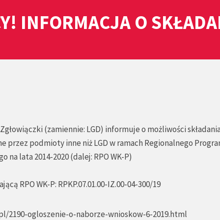
Y! INFORMACJA O SKŁAD
Zgłowiączki (zamiennie: LGD) informuje o możliwości składani
ne przez podmioty inne niż LGD w ramach Regionalnego Progr
na lata 2014-2020 (dalej: RPO WK-P)
jącą RPO WK-P: RPKP.07.01.00-IZ.00-04-300/19
.pl/2190-ogloszenie-o-naborze-wnioskow-6-2019.html