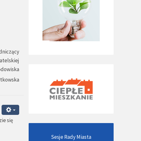
dniczący
atelskiej
odowiska
atkowska
ie się
Sesje Rady Miasta