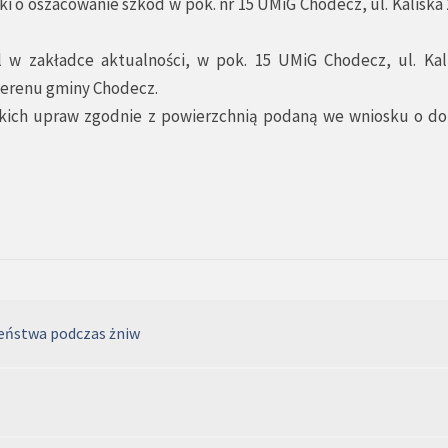
 o oszacowanie szkód w pok. nr 15 UMiG Chodecz, ul. Kaliska 
 w zakładce aktualności, w pok. 15 UMiG Chodecz, ul. Kal
 terenu gminy Chodecz.
tkich upraw zgodnie z powierzchnią podaną we wniosku o do
zeństwa podczas żniw