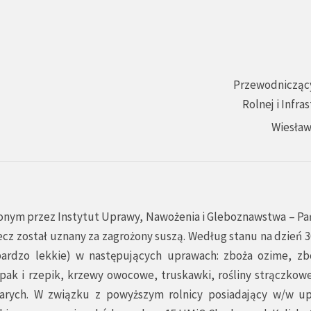
Przewodniczący
Rolnej i Infra
Wiesław
zonym przez Instytut Uprawy, Nawożenia i Gleboznawstwa – P
z został uznany za zagrożony suszą. Według stanu na dzień 3
bardzo lekkie) w następujących uprawach: zboża ozime, zbo
pak i rzepik, krzewy owocowe, truskawki, rośliny strączkowe
 jarych. W związku z powyższym rolnicy posiadający w/w u