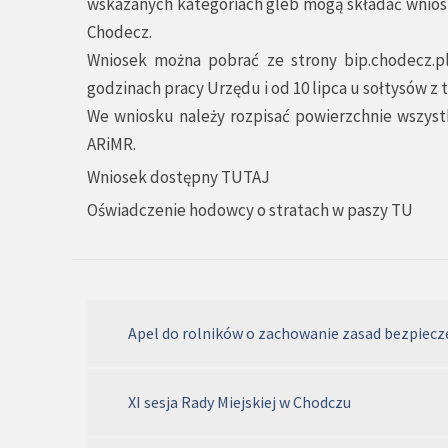
wskazanych kategoriach gleb mogą składać wnioski
Chodecz.
Wniosek można pobrać ze strony bip.chodecz.pl
godzinach pracy Urzędu i od 10 lipca u sołtysów z
We wniosku należy rozpisać powierzchnie wszys
ARiMR.
Wniosek dostępny
TUTAJ
Oświadczenie hodowcy o stratach w paszy
TU
Apel do rolników o zachowanie zasad bezpiec
XI sesja Rady Miejskiej w Chodczu