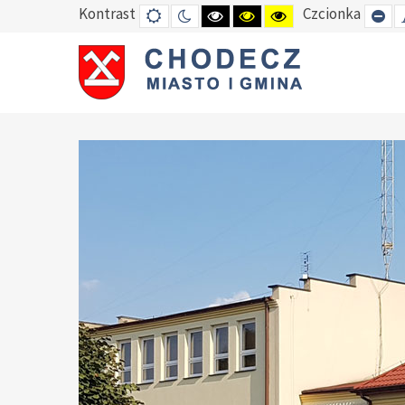
Kontrast
Czcionka
DEFAULT
TRYB
HIGH
HIGH
HIGH
SE
MODE
NOCNY
CONTRAST
CONTRAST
CONTRAST
SM
BLACK
BLACK
YELLOW
FO
WHITE
YELLOW
BLACK
MODE
MODE
MODE