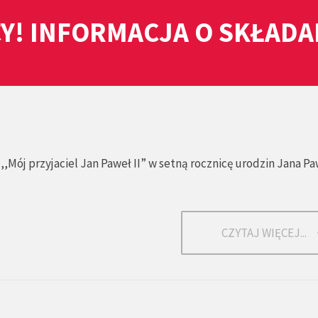
Y! INFORMACJA O SKŁAD
ój przyjaciel Jan Paweł II” w setną rocznicę urodzin Jana Paw
CZYTAJ WIĘCEJ...