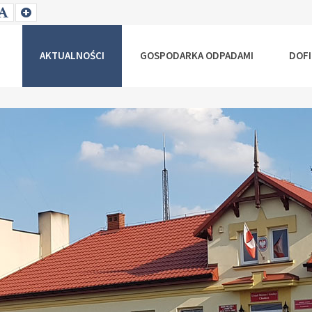
T
SET
SET
ALLER
DEFAULT
LARGER
NT
FONT
FONT
AKTUALNOŚCI
GOSPODARKA ODPADAMI
DOF