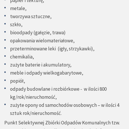
papier i tekturę,
metale,
tworzywa sztuczne,
szkło,
bioodpady (gałęzie, trawa)
opakowania wielomateriałowe,
przeterminowane leki (igły, strzykawki),
chemikalia,
zużyte baterie i akumulatory,
meble i odpady wielkogabarytowe,
popiół,
odpady budowlane i rozbiórkowe - w ilości 800
kg/rok/nieruchomość,
zużyte opony od samochodów osobowych – w ilości 4
sztuk rok/nieruchomość.
Punkt Selektywnej Zbiórki Odpadów Komunalnych tzw.