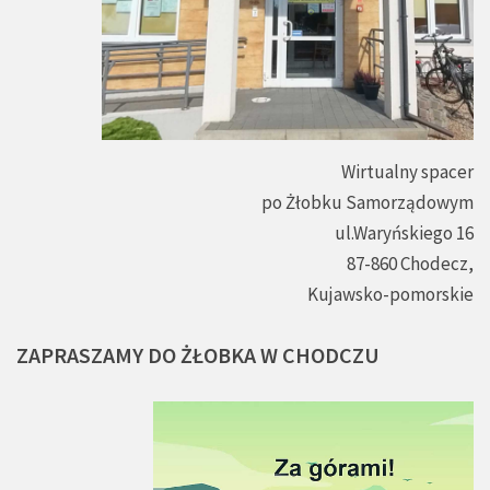
Wirtualny spacer
po Żłobku Samorządowym
ul.Waryńskiego 16
87-860 Chodecz,
Kujawsko-pomorskie
ZAPRASZAMY
DO
ŻŁOBKA
W
CHODCZU