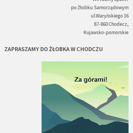
po Żłobku Samorządowym
ul.Waryńskiego 16
87-860 Chodecz,
Kujawsko-pomorskie
ZAPRASZAMY
DO
ŻŁOBKA
W
CHODCZU