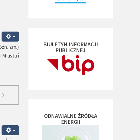
BIULETYN INFORMACJI
óźn. zm.)
PUBLICZNEJ
 Miasta i
ODNAWIALNE ŻRÓDŁA
ENERGII