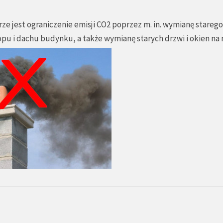
 jest ograniczenie emisji CO2 poprzez m. in. wymianę starego
opu i dachu budynku, a także wymianę starych drzwi i okien na