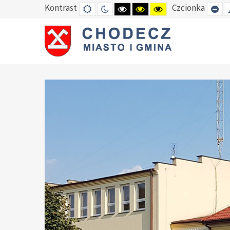
Kontrast
Czcionka
DEFAULT
TRYB
HIGH
HIGH
HIGH
SE
MODE
NOCNY
CONTRAST
CONTRAST
CONTRAST
SM
BLACK
BLACK
YELLOW
FO
WHITE
YELLOW
BLACK
MODE
MODE
MODE