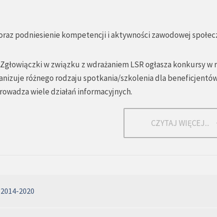
i oraz podniesienie kompetencji i aktywności zawodowej społec
 Zgłowiączki w związku z wdrażaniem LSR ogłasza konkursy w
ganizuje różnego rodzaju spotkania/szkolenia dla beneficjentów
rowadza wiele działań informacyjnych.
CZYTAJ WIĘCEJ...
 2014-2020