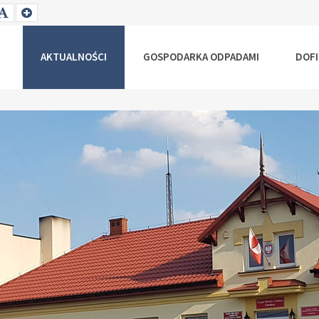
T
SET
SET
ALLER
DEFAULT
LARGER
NT
FONT
FONT
AKTUALNOŚCI
GOSPODARKA ODPADAMI
DOF