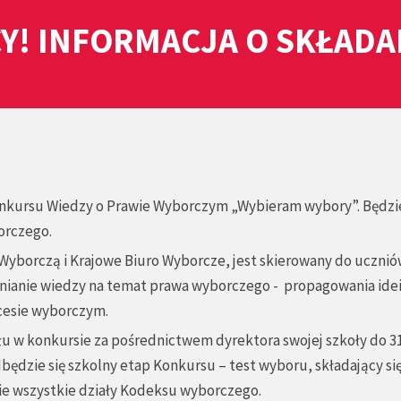
Y! INFORMACJA O SKŁAD
Konkursu Wiedzy o Prawie Wyborczym „Wybieram wybory”. Będzi
orczego.
yborczą i Krajowe Biuro Wyborcze, jest skierowany do ucznió
anie wiedzy na temat prawa wyborczego - propagowania idei
cesie wyborczym.
ału w konkursie za pośrednictwem dyrektora swojej szkoły do 3
odbędzie się szkolny etap Konkursu – test wyboru, składający się
e wszystkie działy Kodeksu wyborczego.