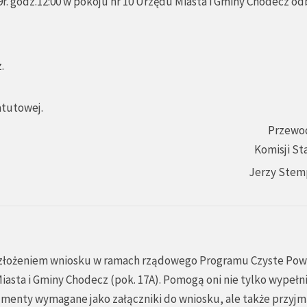
r. godz.12:00 w pokoju nr 10 Urzędu Miasta i Gminy Chodecz o
.
atutowej.
Przewo
Komisji St
Jerzy Stem
 złożeniem wniosku w ramach rządowego Programu Czyste Pow
sta i Gminy Chodecz (pok. 17A). Pomogą oni nie tylko wypełn
menty wymagane jako załączniki do wniosku, ale także przyj