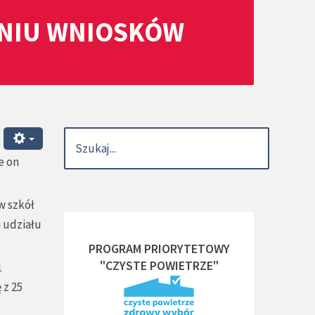
ANIU WNIOSKÓW
e on
w szkół
 udziału
PROGRAM PRIORYTETOWY
"CZYSTE POWIETRZE"
1
 z 25