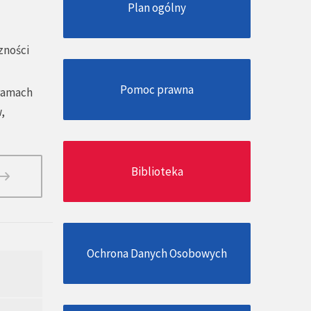
Plan ogólny
zności
Pomoc prawna
 ramach
,
Biblioteka
Ochrona Danych Osobowych