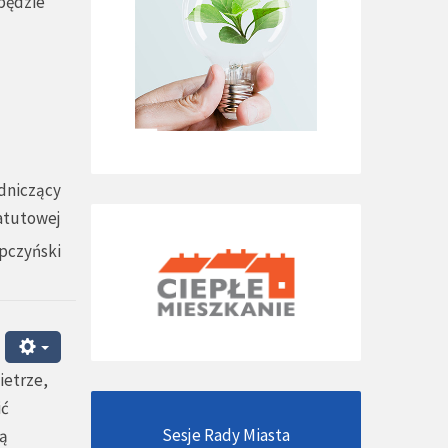
dbędzie
dniczący
atutowej
pczyński
ietrze,
ić
Sesje Rady Miasta
mą