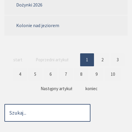
Dożynki 2026
Kolonie nad jeziorem
start
Poprzedni artykuł
1
2
3
4
5
6
7
8
9
10
Następny artykuł
koniec