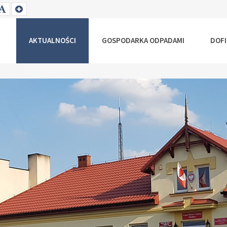
T
SET
SET
ALLER
DEFAULT
LARGER
NT
FONT
FONT
AKTUALNOŚCI
GOSPODARKA ODPADAMI
DOF