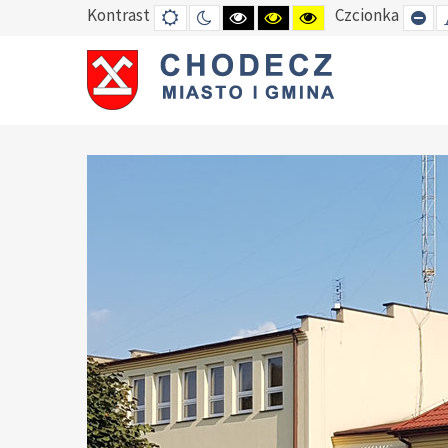
Kontrast
Czcionka
DEFAULT
TRYB
HIGH
HIGH
HIGH
SE
MODE
NOCNY
CONTRAST
CONTRAST
CONTRAST
SM
BLACK
BLACK
YELLOW
FO
WHITE
YELLOW
BLACK
MODE
MODE
MODE