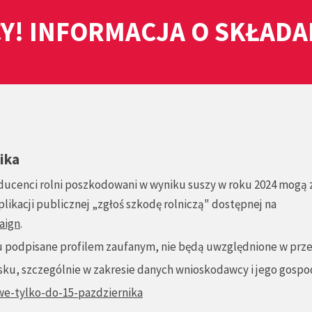
Y! INFORMACJA O SKŁAD
ika
oducenci rolni poszkodowani w wyniku suszy w roku 2024 mogą 
ikacji publicznej „zgłoś szkodę rolniczą" dostępnej na
aign
.
su podpisane profilem zaufanym, nie będą uwzględnione w prze
ku, szczególnie w zakresie danych wnioskodawcy i jego gospo
we-tylko-do-15-pazdziernika