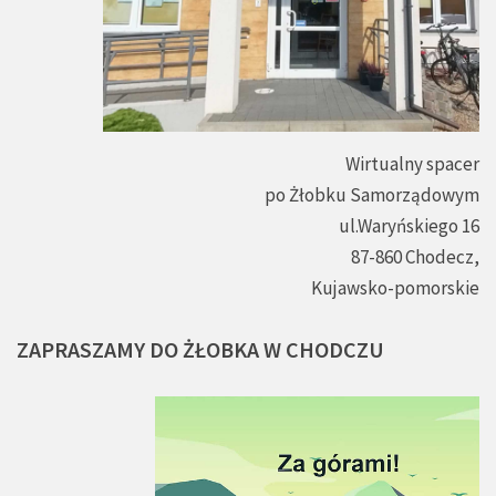
Wirtualny spacer
po Żłobku Samorządowym
ul.Waryńskiego 16
87-860 Chodecz,
Kujawsko-pomorskie
ZAPRASZAMY
DO
ŻŁOBKA
W
CHODCZU