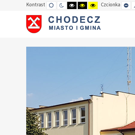
Kontrast
Czcionka
DEFAULT
TRYB
HIGH
HIGH
HIGH
SE
MODE
NOCNY
CONTRAST
CONTRAST
CONTRAST
SM
BLACK
BLACK
YELLOW
FO
WHITE
YELLOW
BLACK
MODE
MODE
MODE