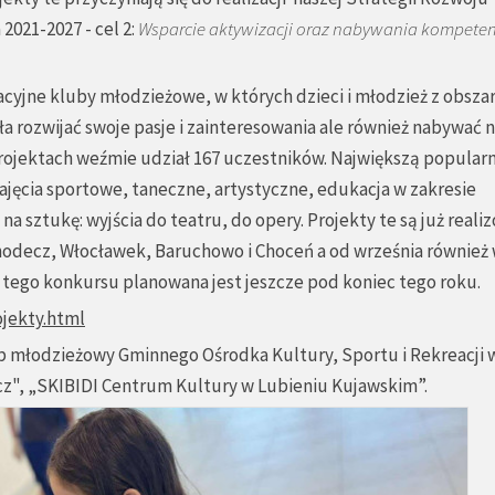
021-2027 - cel 2:
Wsparcie aktywizacji oraz nabywania kompeten
yjne kluby młodzieżowe, w których dzieci i młodzież z obsza
a rozwijać swoje pasje i zainteresowania ale również nabywać
projektach weźmie udział 167 uczestników. Największą popular
ajęcia sportowe, taneczne, artystyczne, edukacja w zakresie
na sztukę: wyjścia do teatru, do opery. Projekty te są już real
Chodecz, Włocławek, Baruchowo i Choceń a od września również
a tego konkursu planowana jest jeszcze pod koniec tego roku.
ojekty.html
b młodzieżowy Gminnego Ośrodka Kultury, Sportu i Rekreacji 
z", „SKIBIDI Centrum Kultury w Lubieniu Kujawskim”.