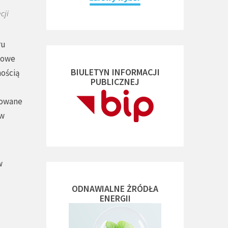
cji
ru
 nowe
BIULETYN INFORMACJI
nością
PUBLICZNEJ
izowane
 w
w
ODNAWIALNE ŻRÓDŁA
ENERGII