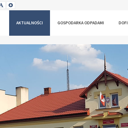
T
SET
SET
ALLER
DEFAULT
LARGER
NT
FONT
FONT
AKTUALNOŚCI
GOSPODARKA ODPADAMI
DOF