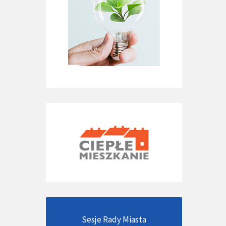
08528_n
Sesje Rady Miasta