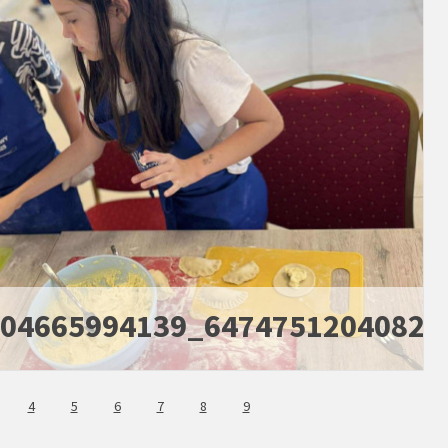
004665994139_64747512040829
4
5
6
7
8
9