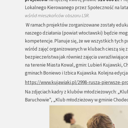
Lokalnego Kierowanego przez Społeczność na lata 2
wśród mieszkańców obszaru LSR.
W ramach projektów zorganizowane zostały edukac
naszego działania (powiat włocławski) będzie mogł
kompetencje. Planuje się, że we wszystkich tych 
wśród zajęć organizowanych w klubach cieszą się z
bezpieczeństwa jak również zajęcia uwrażliwiające 
na terenie Miasta Kowal, gmin: Lubień Kujawski, 
gminach Boniewo i Izbica Kujawska. Kolejna edycj
https://www.kujawiaki.pl/2998-rusza-pierwsze-pr
Na zdjęciach kadry z klubów młodzieżowych: „Klu
Baruchowie", „Klub młodzieżowy w gminie Chodec