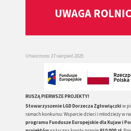
UWAGA ROLNIC
Utworzono: 27 sierpień 2025
RUSZĄ PIERWSZE PROJEKTY!
Stowarzyszenie LGD Dorzecza Zgłowiączki
w pi
ramach konkursu: Wsparcie dzieci i młodzieży w
programu Fundusze Europejskie dla Kujaw i Po
projektów
na łączną kwotę prawie
910 000 zł
. Pr