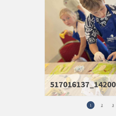
517016137_1420
1
2
3