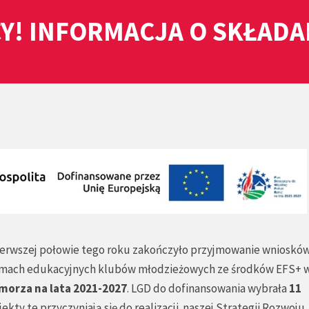
Y! INFORMACJA O SKŁAD
erwszej połowie tego roku zakończyło przyjmowanie wnioskó
 ramach edukacyjnych klubów młodzieżowych ze środków EFS+ 
morza na lata 2021-2027
. LGD do dofinansowania wybrała
11
ojekty te przyczyniają się do realizacji naszej Strategii Rozwoju