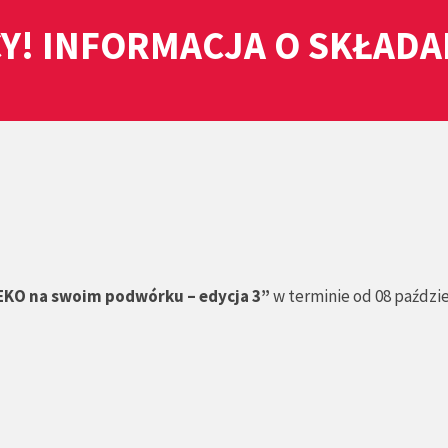
Y! INFORMACJA O SKŁAD
EKO na swoim podwórku – edycja 3”
w terminie od 08 paździ