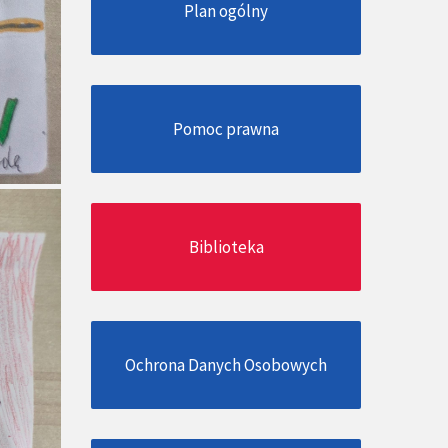
Plan ogólny
Pomoc prawna
Biblioteka
Ochrona Danych Osobowych