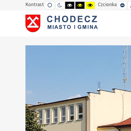
Kontrast
Czcionka
DEFAULT
TRYB
HIGH
HIGH
HIGH
SE
MODE
NOCNY
CONTRAST
CONTRAST
CONTRAST
SM
BLACK
BLACK
YELLOW
FO
WHITE
YELLOW
BLACK
MODE
MODE
MODE