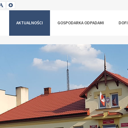
T
SET
SET
ALLER
DEFAULT
LARGER
NT
FONT
FONT
AKTUALNOŚCI
GOSPODARKA ODPADAMI
DOF