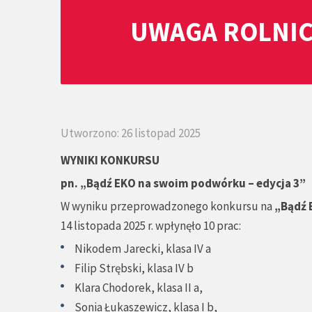
UWAGA ROLNIC
Utworzono: 26 listopad 2025
WYNIKI KONKURSU
pn.
„
Bądź EKO na swoim podwórku – edycja 3”
W wyniku przeprowadzonego konkursu na
„
Bądź 
14 listopada 2025 r. wpłynęło 10 prac:
Nikodem Jarecki, klasa IV a
Filip Strębski, klasa IV b
Klara Chodorek, klasa II a,
Sonia Łukaszewicz, klasa I b,