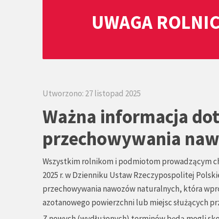
UWAGA ROLNIC
Utworzono: 27 listopad 2025
Ważna informacja do
przechowywania naw
Wszystkim rolnikom i podmiotom prowadzącym chó
2025 r. w Dzienniku Ustaw Rzeczypospolitej Polski
przechowywania nawozów naturalnych, która wp
azotanowego powierzchni lub miejsc służących p
Z nowych (wydłużonych) terminów będą mogli skor