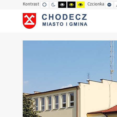
Kontrast
Czcionka
DEFAULT
TRYB
HIGH
HIGH
HIGH
SE
MODE
NOCNY
CONTRAST
CONTRAST
CONTRAST
SM
BLACK
BLACK
YELLOW
FO
WHITE
YELLOW
BLACK
MODE
MODE
MODE