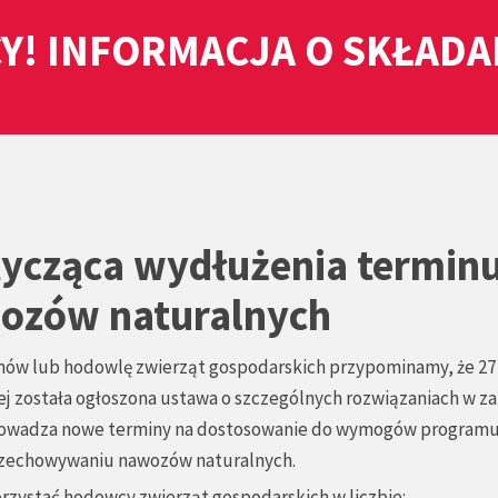
Y! INFORMACJA O SKŁAD
tycząca wydłużenia termin
ozów naturalnych
w lub hodowlę zwierząt gospodarskich przypominamy, że 27 
ej została ogłoszona ustawa o szczególnych rozwiązaniach w za
rowadza nowe terminy na dostosowanie do wymogów program
rzechowywaniu nawozów naturalnych.
zystać hodowcy zwierząt gospodarskich w liczbie: