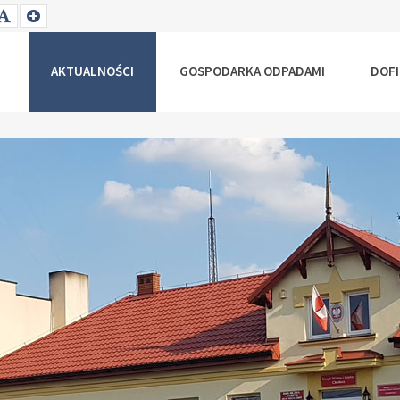
T
SET
SET
ALLER
DEFAULT
LARGER
NT
FONT
FONT
AKTUALNOŚCI
GOSPODARKA ODPADAMI
DOF