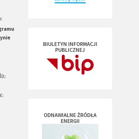
r.
ogramu
tynie
BIULETYN INFORMACJI
PUBLICZNEJ
do-
w-
ODNAWIALNE ŻRÓDŁA
ENERGII