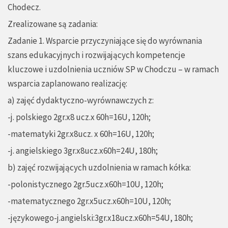
Chodecz.
Zrealizowane są zadania:
Zadanie 1. Wsparcie przyczyniające się do wyrównania
szans edukacyjnych i rozwijających kompetencje
kluczowe i uzdolnienia uczniów SP w Chodczu – w ramach
wsparcia zaplanowano realizację:
a) zajęć dydaktyczno-wyrównawczych z:
-j. polskiego 2gr.x8 ucz.x 60h=16U, 120h;
-matematyki 2gr.x8ucz. x 60h=16U, 120h;
-j. angielskiego 3gr.x8ucz.x60h=24U, 180h;
b) zajęć rozwijających uzdolnienia w ramach kółka:
-polonistycznego 2gr.5ucz.x60h=10U, 120h;
-matematycznego 2gr.x5ucz.x60h=10U, 120h;
-językowego-j.angielski:3gr.x18ucz.x60h=54U, 180h;