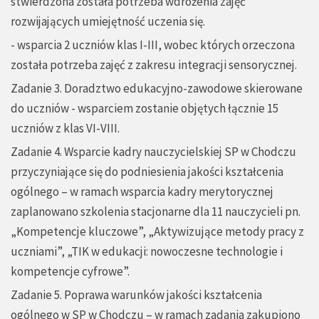
stwierdzona została potrzeba wdrożenia zajęć
rozwijających umiejętność uczenia się.
- wsparcia 2 uczniów klas I-III, wobec których orzeczona
została potrzeba zajęć z zakresu integracji sensorycznej.
Zadanie 3. Doradztwo edukacyjno-zawodowe skierowane
do uczniów - wsparciem zostanie objętych łącznie 15
uczniów z klas VI-VIII.
Zadanie 4. Wsparcie kadry nauczycielskiej SP w Chodczu
przyczyniające się do podniesienia jakości kształcenia
ogólnego – w ramach wsparcia kadry merytorycznej
zaplanowano szkolenia stacjonarne dla 11 nauczycieli pn.
„Kompetencje kluczowe”, „Aktywizujące metody pracy z
uczniami”, „TIK w edukacji: nowoczesne technologie i
kompetencje cyfrowe”.
Zadanie 5. Poprawa warunków jakości kształcenia
ogólnego w SP w Chodczu – w ramach zadania zakupiono