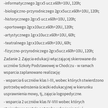
-informatycznego 2gr.x5 ucz.x60h=10U, 120h;
-biologiczno-przyrodniczego 2gr.x5ucz.x60h=10U, 120h;
-historycznego 2gr.x5 ucz.x60h=10U, 120h;
-sportowego 2gr.x10ucz.x60h=20U, 120h;
-artystycznego 1gr.x10ucz.x60h=10U, 60h;
-teatralnego 1gr.x10ucz.x60h=10U, 60h;
-fizyczno-przyrodniczego 2gr.x5ucz.x60h=10U, 120h;
Zadanie 2. Zajęcia edukacji włączającej skierowane do
uczniów Szkoły Podstawowej w Chodczu - w ramach
wsparcia zaplanowano realizację:
- wsparcia 6 uczniów klas I-III, wobec których stwierdzono
potrzebę wdrożenia ścieżki edukacyjnej w kierunku
usprawnienia mowy, tj, zajęcia logopedyczne.
- wsparcia 2 uczniów klas IV-VIII wobec których