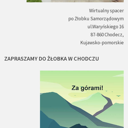
Wirtualny spacer
po Żłobku Samorządowym
ul.Waryńskiego 16
87-860 Chodecz,
Kujawsko-pomorskie
ZAPRASZAMY
DO
ŻŁOBKA
W
CHODCZU