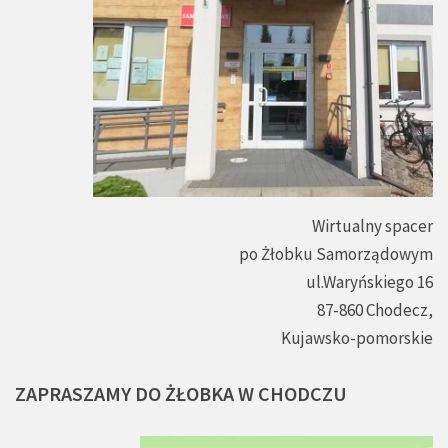
Wirtualny spacer
po Żłobku Samorządowym
ul.Waryńskiego 16
87-860 Chodecz,
Kujawsko-pomorskie
ZAPRASZAMY
DO
ŻŁOBKA
W
CHODCZU