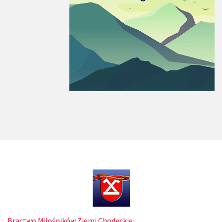
Bractwo Miłośników Ziemi Chodeckiej