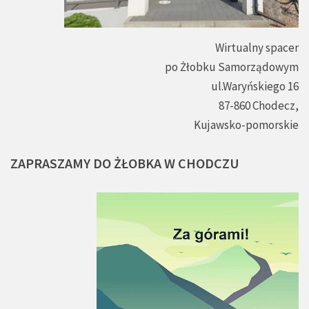
Wirtualny spacer
po Żłobku Samorządowym
ul.Waryńskiego 16
87-860 Chodecz,
Kujawsko-pomorskie
ZAPRASZAMY
DO
ŻŁOBKA
W
CHODCZU