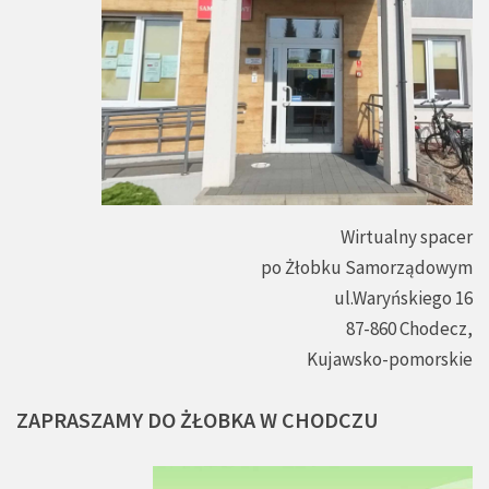
Wirtualny spacer
po Żłobku Samorządowym
ul.Waryńskiego 16
87-860 Chodecz,
Kujawsko-pomorskie
ZAPRASZAMY
DO
ŻŁOBKA
W
CHODCZU