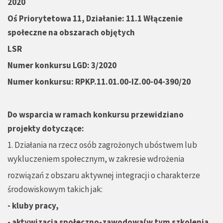
2020
O
ś
Priorytetowa 11, Działanie: 11.1 Wł
ą
czenie
społeczne na obszarach obj
ę
tych
LSR
Numer konkursu LGD: 3/2020
Numer konkursu: RPKP.11.01.00-IZ.00-04-390/20
Do wsparcia w ramach konkursu przewidziano
projekty dotycz
ą
ce:
1. Działania na rzecz osób zagrożonych ubóstwem lub
wykluczeniem społecznym, w zakresie wdrożenia
rozwiązań z obszaru aktywnej integracji o charakterze
środowiskowym takich jak:
- kluby pracy,
- aktywizacja społeczno-zawodowa(w tym szkolenia