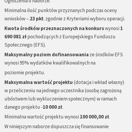
Ogłoszenia o naborze.
Minimalna ilość punktów przyznanych podczas oceny
wniosków –
23 pkt
. zgodnie z Kryteriami wyboru operacji.
Kwota
ś
rodków przeznaczonych na konkurs
wynosi
1
690 081 zł
pochodzących z Europejskiego Funduszu
Społecznego (EFS).
Maksymalny poziom dofinansowania
ze środków EFS
wynosi 95% wydatków kwalifikowalnych na
poziomie projektu.
Maksymalna warto
ść
projektu
(dotacja i wkład własny)
w przeliczeniu na jednego uczestnika (osobę zagrożoną
ubóstwem lub wykluczeniem społecznym) w ramach
danego projektu -
10 000 zł
.
Minimalna wartość projektu wynosi
100 000,00 zł
.
W niniejszym naborze dopuszcza się finansowanie