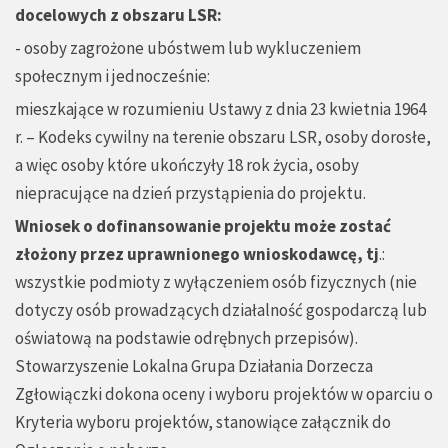
docelowych z obszaru LSR:
- osoby zagrożone ubóstwem lub wykluczeniem
społecznym i jednocześnie:
mieszkające w rozumieniu Ustawy z dnia 23 kwietnia 1964
r. – Kodeks cywilny na terenie obszaru LSR, osoby dorosłe,
a więc osoby które ukończyły 18 rok życia, osoby
niepracujące na dzień przystąpienia do projektu.
Wniosek o dofinansowanie projektu mo
ż
e zosta
ć
zło
ż
ony przez uprawnionego wnioskodawc
ę
, tj
.:
wszystkie podmioty z wyłączeniem osób fizycznych (nie
dotyczy osób prowadzących działalność gospodarczą lub
oświatową na podstawie odrębnych przepisów).
Stowarzyszenie Lokalna Grupa Działania Dorzecza
Zgłowiączki dokona oceny i wyboru projektów w oparciu o
Kryteria wyboru projektów, stanowiące załącznik do