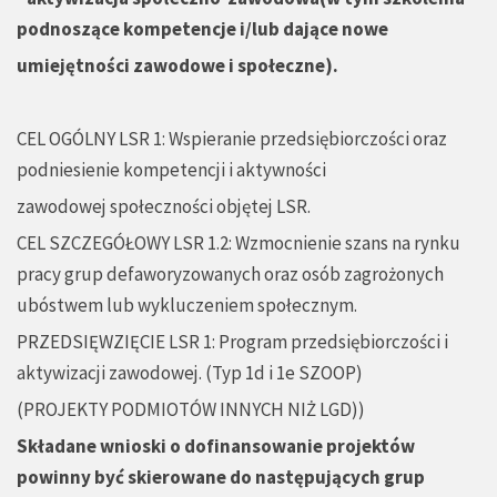
podnosz
ą
ce kompetencje i/lub daj
ą
ce nowe
umiej
ę
tno
ś
ci zawodowe i społeczne).
CEL OGÓLNY LSR 1: Wspieranie przedsiębiorczości oraz
podniesienie kompetencji i aktywności
zawodowej społeczności objętej LSR.
CEL SZCZEGÓŁOWY LSR 1.2: Wzmocnienie szans na rynku
pracy grup defaworyzowanych oraz osób zagrożonych
ubóstwem lub wykluczeniem społecznym.
PRZEDSIĘWZIĘCIE LSR 1: Program przedsiębiorczości i
aktywizacji zawodowej. (Typ 1d i 1e SZOOP)
(PROJEKTY PODMIOTÓW INNYCH NIŻ LGD))
Składane wnioski o dofinansowanie projektów
powinny by
ć
skierowane do nast
ę
puj
ą
cych grup