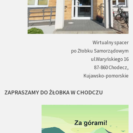
Wirtualny spacer
po Żłobku Samorządowym
ul.Waryńskiego 16
87-860 Chodecz,
Kujawsko-pomorskie
ZAPRASZAMY
DO
ŻŁOBKA
W
CHODCZU