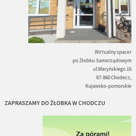
Wirtualny spacer
po Żłobku Samorządowym
ul.Waryńskiego 16
87-860 Chodecz,
Kujawsko-pomorskie
ZAPRASZAMY
DO
ŻŁOBKA
W
CHODCZU