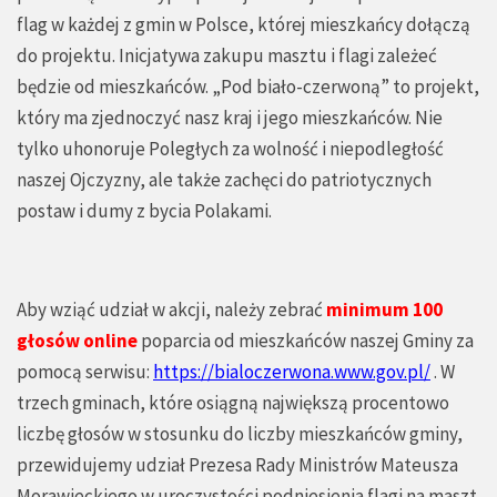
flag w każdej z gmin w Polsce, której mieszkańcy dołączą
do projektu. Inicjatywa zakupu masztu i flagi zależeć
będzie od mieszkańców. „Pod biało-czerwoną” to projekt,
który ma zjednoczyć nasz kraj i jego mieszkańców. Nie
tylko uhonoruje Poległych za wolność i niepodległość
naszej Ojczyzny, ale także zachęci do patriotycznych
postaw i dumy z bycia Polakami.
Aby wziąć udział w akcji, należy zebrać
minimum 100
głosów online
poparcia od mieszkańców naszej Gminy za
pomocą serwisu:
https://bialoczerwona.www.gov.pl/
. W
trzech gminach, które osiągną największą procentowo
liczbę głosów w stosunku do liczby mieszkańców gminy,
przewidujemy udział Prezesa Rady Ministrów Mateusza
Morawieckiego w uroczystości podniesienia flagi na maszt.