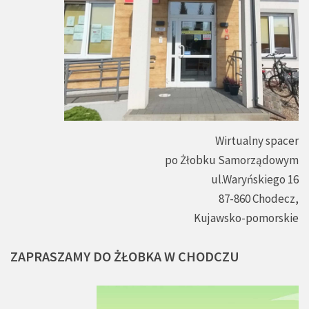
Wirtualny spacer
po Żłobku Samorządowym
ul.Waryńskiego 16
87-860 Chodecz,
Kujawsko-pomorskie
ZAPRASZAMY
DO
ŻŁOBKA
W
CHODCZU