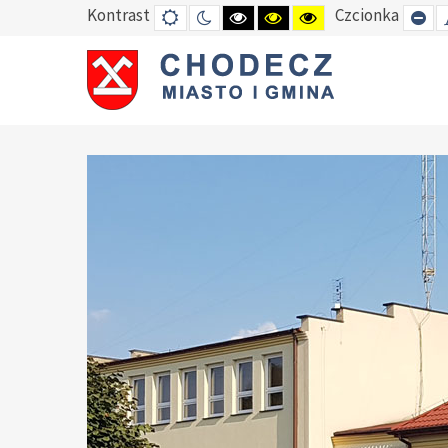
Kontrast
Czcionka
DEFAULT
TRYB
HIGH
HIGH
HIGH
SE
MODE
NOCNY
CONTRAST
CONTRAST
CONTRAST
SM
BLACK
BLACK
YELLOW
FO
WHITE
YELLOW
BLACK
MODE
MODE
MODE