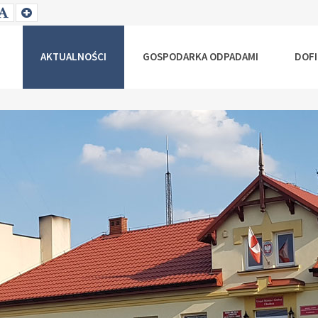
T
SET
SET
ALLER
DEFAULT
LARGER
NT
FONT
FONT
AKTUALNOŚCI
GOSPODARKA ODPADAMI
DOF