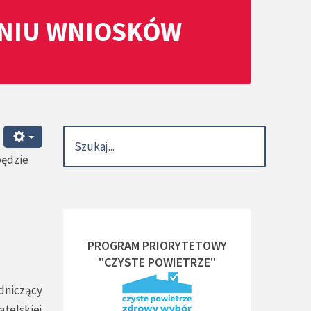
ANIU WNIOSKÓW
będzie
PROGRAM PRIORYTETOWY
"CZYSTE POWIETRZE"
dniczący
atelskiej