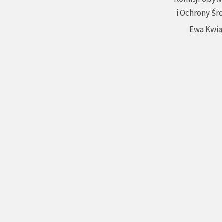
i Ochrony Śr
Ewa Kwi