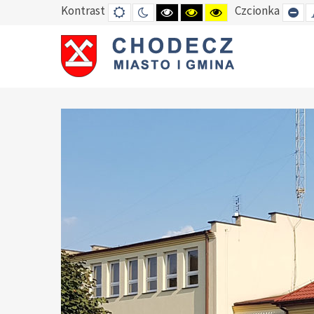
Kontrast
Czcionka
DEFAULT
TRYB
HIGH
HIGH
HIGH
SE
MODE
NOCNY
CONTRAST
CONTRAST
CONTRAST
SM
BLACK
BLACK
YELLOW
FO
WHITE
YELLOW
BLACK
MODE
MODE
MODE