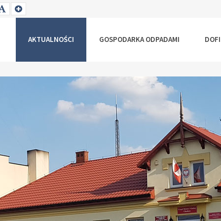
T
SET
SET
ALLER
DEFAULT
LARGER
NT
FONT
FONT
AKTUALNOŚCI
GOSPODARKA ODPADAMI
DOF