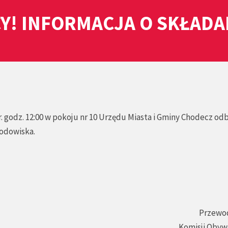
Y! INFORMACJA O SKŁAD
. godz. 12:00 w pokoju nr 10 Urzędu Miasta i Gminy Chodecz od
rodowiska.
Przewo
Komisji Obyw