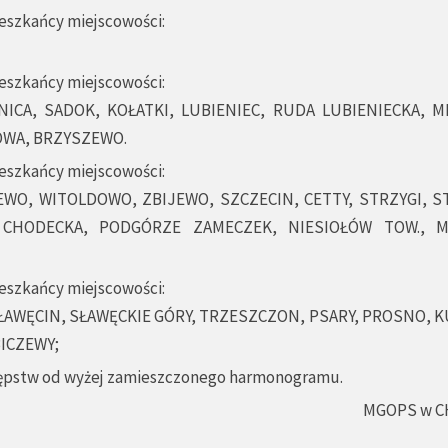
ieszkańcy miejscowości:
ieszkańcy miejscowości:
ICA, SADOK, KOŁATKI, LUBIENIEC, RUDA LUBIENIECKA, M
OWA, BRZYSZEWO.
ieszkańcy miejscowości:
EWO, WITOLDOWO, ZBIJEWO, SZCZECIN, CETTY, STRZYGI, S
 CHODECKA, PODGÓRZE ZAMECZEK, NIESIOŁÓW TOW., 
ieszkańcy miejscowości:
SŁAWĘCIN, SŁAWĘCKIE GÓRY, TRZESZCZON, PSARY, PROSNO,
ICZEWY;
tępstw od wyżej zamieszczonego harmonogramu.
MGOPS w 