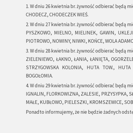
1. W dniu 26 kwietnia br. żywność odbierać będą m
CHODECZ, CHODECZEK WIEŚ.
2. W dniu 27 kwietnia br. żywność odbierać będą m
PYSZKOWO, MIELNO, MIELINEK, GAWIN, UKLEJN
PIOTROWO, NOWINY, NIWKI, KOŃCE, WOLA ADAM
3. W dniu 28 kwietnia br. żywność odbierać będą m
ZIELENIEWO, ŁAKNO, ŁANIA, ŁANIĘTA, OGORZEL
STRZYGOWSKA KOLONIA, HUTA TOW., HUTA
BOGOŁOMIA.
4. W dniu 29 kwietnia br. żywność odbierać będą m
IGNALIN, FLORKOWIZNA, ZALESIE, PRZYSYPKA, 
MAŁE, KUBŁOWO, PIELESZKI, KROMSZEWICE, SOB
Ponadto informujemy, że nie będzie żadnych ods