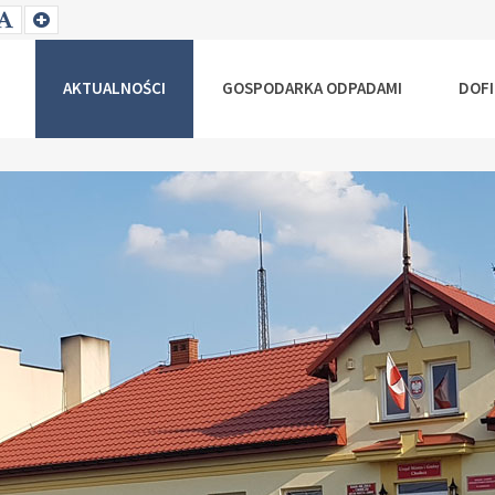
T
SET
SET
ALLER
DEFAULT
LARGER
NT
FONT
FONT
AKTUALNOŚCI
GOSPODARKA ODPADAMI
DOF