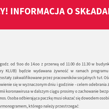
Y! INFORMACJA O SKŁAD
w godz. od 9.oo do 14.oo z przerwą od 11.00 do 11.30 w budy
tary KLUB) będzie wydawana żywność w ramach program
ostały zakwalifikowane przez pracowników socjalnych tut. Oś
wienie się w wyznaczonym dniu i godzinie - celem odebrania 
ii koronawirusa w dalszym ciągu prosimy o zachowanie bezp
 i nos. Osoba odbierająca paczkę musi okazać się dowodem osob
armonogramem, którego należy przestrzegać: