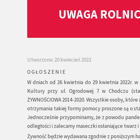
UWAGA ROLNIC
Utworzono: 20 kwiecień 2022
O G Ł O S Z E N I E
W dniach od 26 kwietnia do 29 kwietnia 2022r. 
Kultury przy ul. Ogrodowej 7 w Chodczu (s
ŻYWNOŚCIOWA 2014-2020. Wszystkie osoby, które z
otrzymania takiej formy pomocy proszone są o sta
Jednocześnie przypominamy, że z powodu pandem
odległości i zalecamy maseczki osłaniające twarz
Żywność będzie wydawana zgodnie z poniższym h