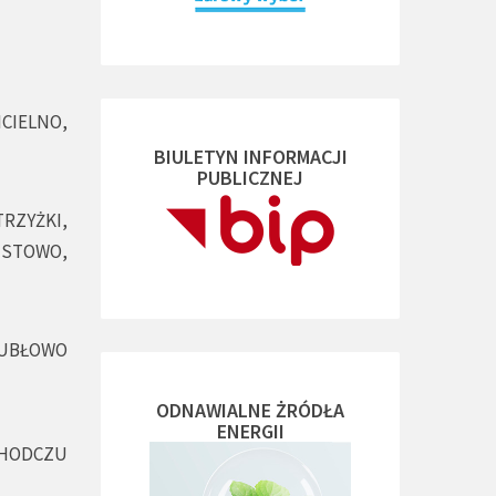
ICIELNO,
BIULETYN INFORMACJI
PUBLICZNEJ
TRZYŻKI,
MSTOWO,
 KUBŁOWO
ODNAWIALNE ŻRÓDŁA
ENERGII
CHODCZU