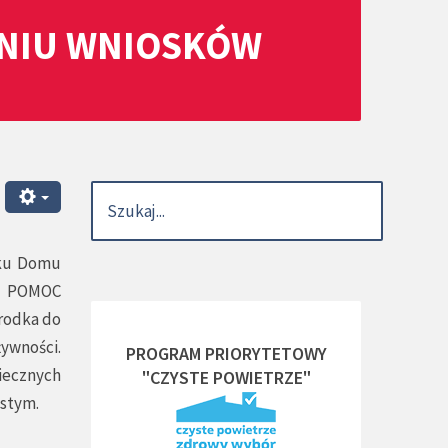
ANIU WNIOSKÓW
nku Domu
u POMOC
rodka do
żywności.
PROGRAM PRIORYTETOWY
iecznych
"CZYSTE POWIETRZE"
istym.