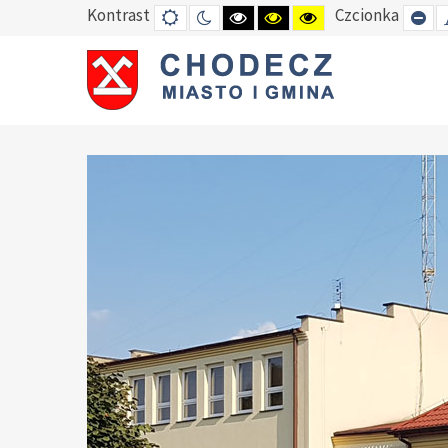
Kontrast
Czcionka
DEFAULT
TRYB
HIGH
HIGH
HIGH
SE
MODE
NOCNY
CONTRAST
CONTRAST
CONTRAST
SM
BLACK
BLACK
YELLOW
FO
WHITE
YELLOW
BLACK
MODE
MODE
MODE