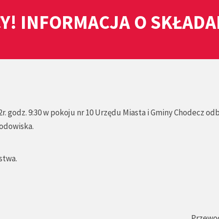
Y! INFORMACJA O SKŁAD
r. godz. 9:30 w pokoju nr 10 Urzędu Miasta i Gminy Chodecz od
rodowiska.
stwa.
Przewo