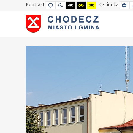
Kontrast
Czcionka
DEFAULT
TRYB
HIGH
HIGH
HIGH
SE
MODE
NOCNY
CONTRAST
CONTRAST
CONTRAST
SM
BLACK
BLACK
YELLOW
FO
WHITE
YELLOW
BLACK
MODE
MODE
MODE