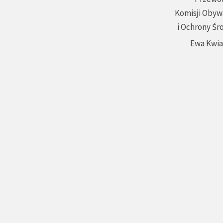
Komisji Obyw
i Ochrony Śr
Ewa Kwi