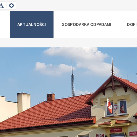
T
SET
SET
ALLER
DEFAULT
LARGER
NT
FONT
FONT
AKTUALNOŚCI
GOSPODARKA ODPADAMI
DOF