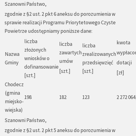
Szanowni Państwo,
zgodnie z §2 ust. 2 pkt 6 aneksu do porozumienia w
sprawie realizacji Programu Priorytetowego Czyste
Powietrze udostępniamy poniższe dane:
liczba
kwota
liczba
liczba
złożonych
zawartych
wypłaco
Nazwa
zrealizowanych
wniosków o
umów
Gminy
przedsięwzięć
dotacji
dofinansowanie
[szt.]
[szt.]
[zł]
[szt.]
Chodecz
(gmina
198
182
123
2 272 064
miejsko-
wiejska)
Szanowni Państwo,
zgodnie z §2 ust. 2 pkt 5 aneksu do porozumienia w