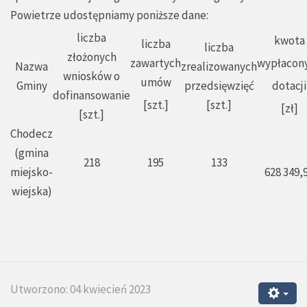
Powietrze udostępniamy poniższe dane:
liczba
kwota
liczba
liczba
złożonych
zawartych
wypłacon
Nazwa
zrealizowanych
wniosków o
umów
Gminy
przedsięwzięć
dotacji
dofinansowanie
[szt.]
[szt.]
[zł]
[szt.]
Chodecz
(gmina
218
195
133
miejsko-
628 349,
wiejska)
Utworzono: 04 kwiecień 2023