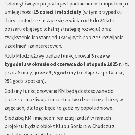
Celem głównym projektu jest podniesienie kompetencji i
umiejętności
15 dzieci i młodzieży
(w tym przypadku
dzieci i młodzież uczące się w wieku od 6 do 24 lat z
obszaru objętego lokalną strategią rozwoju) oraz
zwiększenie ich szans edukacyjnych poprzez rozwijanie
uzdolnień i zainteresowań.
Klub Młodzieżowy będzie funkcjonował
3 razy w
tygodniu w okresie od czerwca do listopada 2025 r.
(tj.
przez 6 m-cy)
przez 3,5 godziny
(co daje 72 spotkania /
252 godz. spotkań).
Godziny funkcjonowania KM będą dostosowane do
potrzeb i możliwości uczestnictwa dzieci i młodzieży w
zajęciach, dlatego będą to godziny popołudniowe.
Siedzibą KM i miejscem realizacji zadań w ramach
projektu będzie obiekt Klubu Seniora w Chodczu z
siedzibą przy ul. Aptecznej 1.