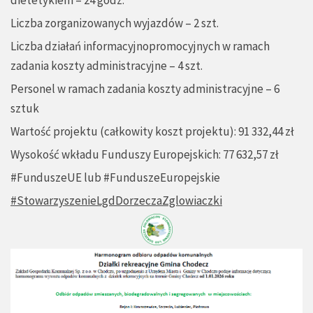
dietetykiem – 24 godz.
Liczba zorganizowanych wyjazdów – 2 szt.
Liczba działań informacyjnopromocyjnych w ramach
zadania koszty administracyjne – 4 szt.
Personel w ramach zadania koszty administracyjne – 6
sztuk
Wartość projektu (całkowity koszt projektu): 91 332,44 zł
Wysokość wkładu Funduszy Europejskich: 77 632,57 zł
#FunduszeUE lub #FunduszeEuropejskie
#StowarzyszenieLgdDorzeczaZglowiaczki