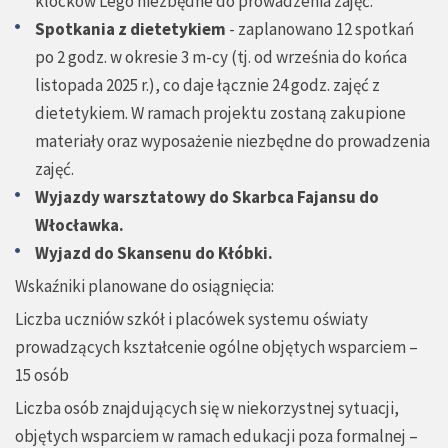
klocków Lego niezbędne do prowadzenia zajęć.
Spotkania z dietetykiem
- zaplanowano 12 spotkań
po 2 godz. w okresie 3 m-cy (tj. od września do końca
listopada 2025 r.), co daje łącznie 24 godz. zajęć z
dietetykiem. W ramach projektu zostaną zakupione
materiały oraz wyposażenie niezbędne do prowadzenia
zajęć.
Wyjazdy warsztatowy do Skarbca Fajansu do
Włocławka.
Wyjazd do Skansenu do Kłóbki.
Wskaźniki planowane do osiągnięcia:
Liczba uczniów szkół i placówek systemu oświaty
prowadzących kształcenie ogólne objętych wsparciem –
15 osób
Liczba osób znajdujących się w niekorzystnej sytuacji,
objętych wsparciem w ramach edukacji poza formalnej –