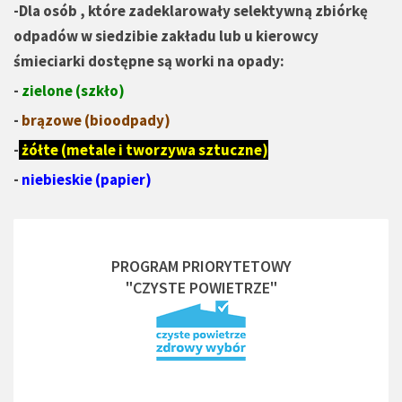
-Dla osób , które zadeklarowały selektywną zbiórkę
odpadów w siedzibie zakładu lub u kierowcy
śmieciarki dostępne są worki na opady:
-
zielone (szkło)
-
brązowe (bioodpady)
-
żółte (metale i tworzywa sztuczne)
-
niebieskie (papier)
PROGRAM PRIORYTETOWY
"CZYSTE POWIETRZE"