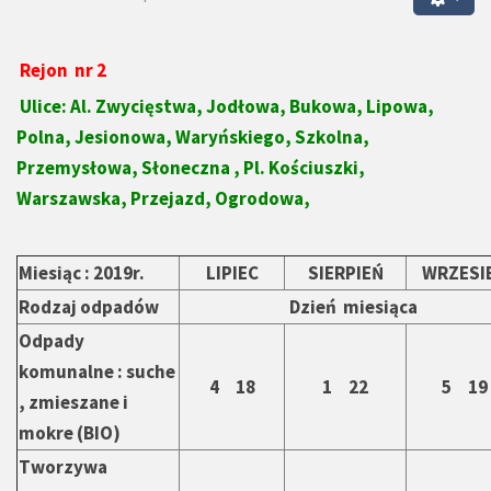
Rejon nr 2
Ulice: Al. Zwycięstwa, Jodłowa, Bukowa, Lipowa,
Polna, Jesionowa, Waryńskiego, Szkolna,
Przemysłowa, Słoneczna , Pl. Kościuszki,
Warszawska, Przejazd, Ogrodowa,
Miesiąc : 2019r.
LIPIEC
SIERPIEŃ
WRZESI
Rodzaj odpadów
Dzień miesiąca
Odpady
komunalne : suche
4 18
1 22
5 19
, zmieszane i
mokre (BIO)
Tworzywa