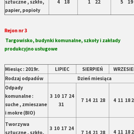
sztuczne , szkło,
4 18
1 22
5 19
papier, popioły
Rejon nr 3
Targowisko, budynki komunalne, szkoły i zakłady
produkcyjno usługowe
Miesiąc : 2019r.
LIPIEC
SIERPIEŃ
WRZESIE
Rodzaj odpadów
Dzień miesiąca
Odpady
komunalne :
3 10 17 24
7 14 21 28
4 11 18 
suche , zmieszane
31
i mokre (BIO)
Tworzywa
3 10 17 24
4 11 18 
sztuczne , szkło,
7 14 21 28