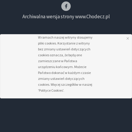
Archiwalna wersja strony www.Chodecz.pl
W ramach naszej witryny stosujemy
pliki cookies. Korzystanie z witryny
bez zmiany ustawień dotyczących
cookies oznacza, że będą one
zamieszczane w Państwa
urządzeniu końcowym. Możecie
Państwo dokonać w każdym czasie
zmiany ustawień dotyczących
cookies. Więcej szczegółów w naszej
'Polityce Cookies'.