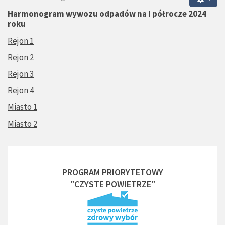
Harmonogram wywozu odpadów na I półrocze 2024
roku
Rejon 1
Rejon 2
Rejon 3
Rejon 4
Miasto 1
Miasto 2
PROGRAM PRIORYTETOWY
"CZYSTE POWIETRZE"