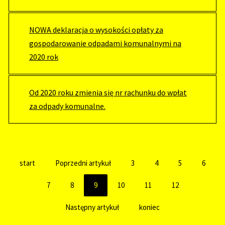
NOWA deklaracja o wysokości opłaty za
gospodarowanie odpadami komunalnymi na
2020 rok
Od 2020 roku zmienia się nr rachunku do wpłat
za odpady komunalne.
start
Poprzedni artykuł
3
4
5
6
7
8
9
10
11
12
Następny artykuł
koniec