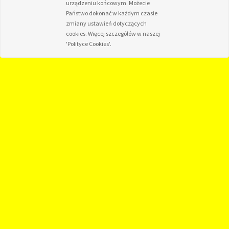
urządzeniu końcowym. Możecie
Państwo dokonać w każdym czasie
zmiany ustawień dotyczących
cookies. Więcej szczegółów w naszej
'Polityce Cookies'.