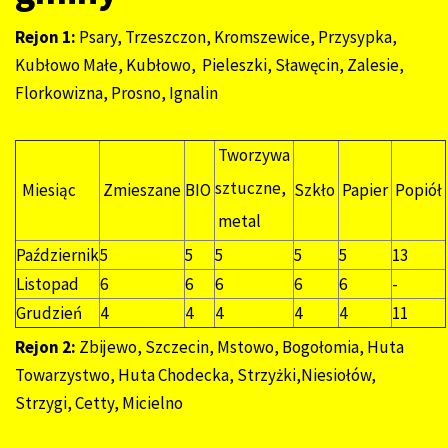
Rejon 1:
Psary, Trzeszczon, Kromszewice, Przysypka,
Kubłowo Małe, Kubłowo, Pieleszki, Sławęcin, Zalesie,
Florkowizna, Prosno, Ignalin
Tworzywa
sztuczne,
Miesiąc
Zmieszane
BIO
Szkło
Papier
Popiół
metal
Październik
5
5
5
5
5
13
Listopad
6
6
6
6
6
-
Grudzień
4
4
4
4
4
11
Rejon 2:
Zbijewo, Szczecin, Mstowo, Bogołomia, Huta
Towarzystwo, Huta Chodecka, Strzyżki,Niesiołów,
Strzygi, Cetty, Micielno