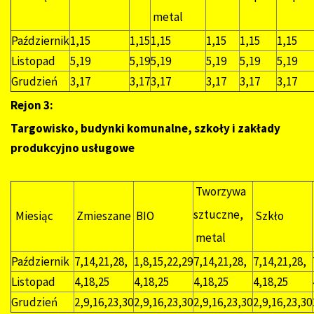
metal
Październik
1,15
1,15
1,15
1,15
1,15
1,15
Listopad
5,19
5,19
5,19
5,19
5,19
5,19
Grudzień
3,17
3,17
3,17
3,17
3,17
3,17
Rejon 3:
Targowisko, budynki komunalne, szkoły i zakłady
produkcyjno usługowe
Tworzywa
sztuczne,
Miesiąc
Zmieszane
BIO
Szkło
metal
Październik
7,14,21,28,
1,8,15,22,29
7,14,21,28,
7,14,21,28,
Listopad
4,18,25
4,18,25
4,18,25
4,18,25
Grudzień
2,9,16,23,30
2,9,16,23,30
2,9,16,23,30
2,9,16,23,30