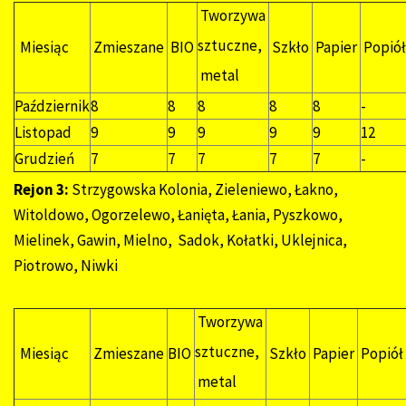
Tworzywa
sztuczne,
Miesiąc
Zmieszane
BIO
Szkło
Papier
Popió
metal
Październik
8
8
8
8
8
-
Listopad
9
9
9
9
9
12
Grudzień
7
7
7
7
7
-
Rejon 3:
Strzygowska Kolonia, Zieleniewo, Łakno,
Witoldowo, Ogorzelewo, Łanięta, Łania, Pyszkowo,
Mielinek, Gawin, Mielno, Sadok, Kołatki, Uklejnica,
Piotrowo, Niwki
Tworzywa
sztuczne,
Miesiąc
Zmieszane
BIO
Szkło
Papier
Popiół
metal