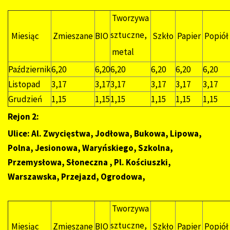
Tworzywa
sztuczne,
Miesiąc
Zmieszane
BIO
Szkło
Papier
Popiół
metal
Październik
6,20
6,20
6,20
6,20
6,20
6,20
Listopad
3,17
3,17
3,17
3,17
3,17
3,17
Grudzień
1,15
1,15
1,15
1,15
1,15
1,15
Rejon 2:
Ulice: Al. Zwycięstwa, Jodłowa, Bukowa, Lipowa,
Polna, Jesionowa, Waryńskiego, Szkolna,
Przemysłowa, Słoneczna , Pl. Kościuszki,
Warszawska, Przejazd, Ogrodowa,
Tworzywa
sztuczne,
Miesiąc
Zmieszane
BIO
Szkło
Papier
Popiół