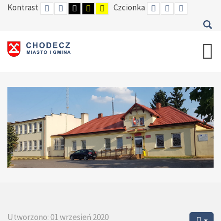
Kontrast
Czcionka
DEFAULT
TRYB
HIGH
HIGH
HIGH
SET
SET
SET
MODE
NOCNY
CONTRAST
CONTRAST
CONTRAST
SMALLER
DEFAULT
LARGER
BLACK
BLACK
YELLOW
FONT
FONT
FONT
WHITE
YELLOW
BLACK
MODE
MODE
MODE
Utworzono: 01 wrzesień 2020