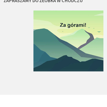
ZAPRASZAMY
DO
ŻŁOBKA
W
CHODCZU