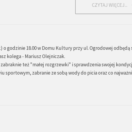
CZYTAJ WIĘCEJ...
br.) o godzinie 18.00 w Domu Kultury przy ul. Ogrodowej odbędą 
sz kolega - Mariusz Olejniczak.
 zabraknie też "małej rozgrzewki" i sprawdzenia swojej kondycji.
wiu sportowym, zabranie ze sobą wody do picia oraz co najważni