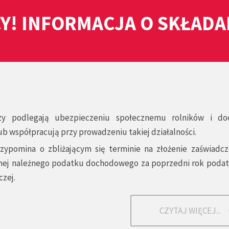
Y! INFORMACJA O SKŁAD
rzy podlegają ubezpieczeniu społecznemu rolników i d
b współpracują przy prowadzeniu takiej działalności.
ypomina o zbliżającym się terminie na złożenie zaświadcz
znej należnego podatku dochodowego za poprzedni rok poda
czej.
CZYTAJ WIĘCEJ...