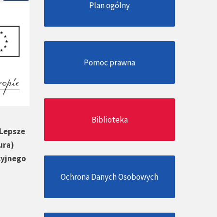
Plan ogólny
Pomoc prawna
Biblioteka
„Lepsze
ura)
cyjnego
Ochrona Danych Osobowych