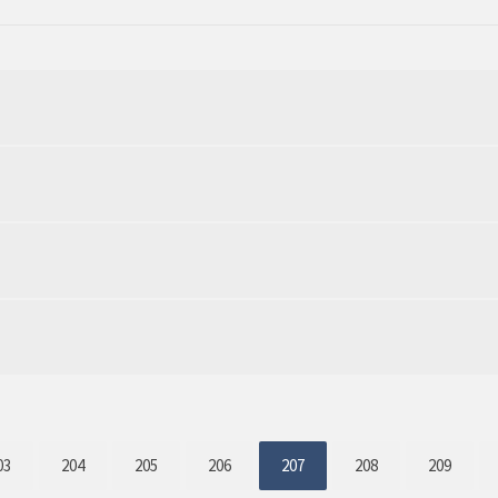
03
204
205
206
207
208
209