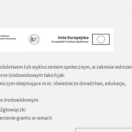
ch ubóstwem lub wykluczeniem społecznym, w zakresie wdroże
erze środowiskowym takich jak:
iczym obejmujące m.in.: rówieśnicze doradztwo, edukacje,
erze środowiskowym.
 Zgłowiączki
ierzenie grantu w ramach