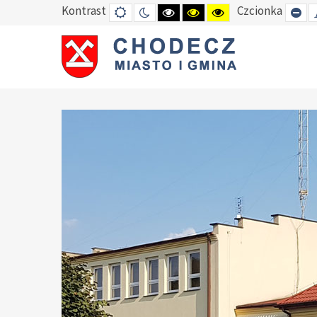
Kontrast
Czcionka
DEFAULT
TRYB
HIGH
HIGH
HIGH
SE
MODE
NOCNY
CONTRAST
CONTRAST
CONTRAST
SM
BLACK
BLACK
YELLOW
FO
WHITE
YELLOW
BLACK
MODE
MODE
MODE