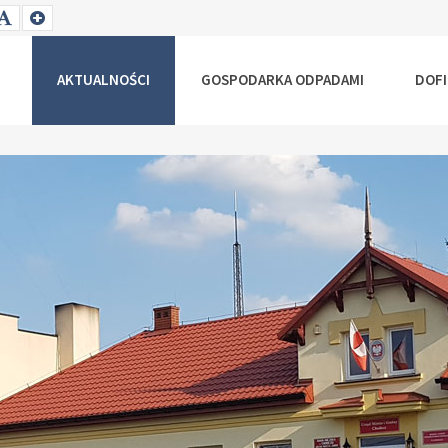
T
SET
SET
ALLER
DEFAULT
LARGER
NT
FONT
FONT
AKTUALNOŚCI
GOSPODARKA ODPADAMI
DOF