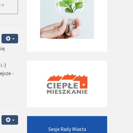
się
 :)
ejsze -
Sesje Rady Miasta