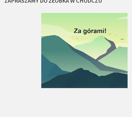
ZAPRASZAMY
DO
ŻŁOBKA
W
CHODCZU