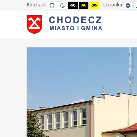
Kontrast
Czcionka
DEFAULT
TRYB
HIGH
HIGH
HIGH
SE
MODE
NOCNY
CONTRAST
CONTRAST
CONTRAST
SM
BLACK
BLACK
YELLOW
FO
WHITE
YELLOW
BLACK
MODE
MODE
MODE