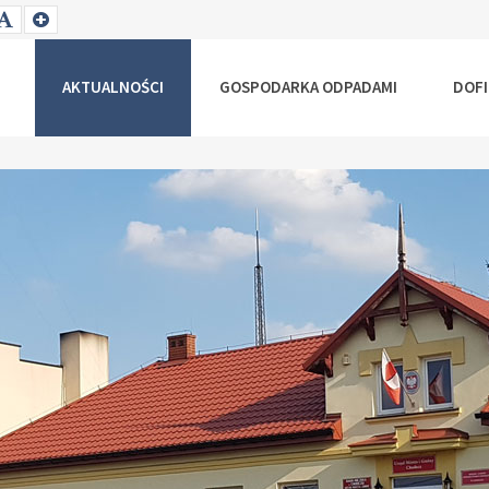
T
SET
SET
ALLER
DEFAULT
LARGER
NT
FONT
FONT
AKTUALNOŚCI
GOSPODARKA ODPADAMI
DOF