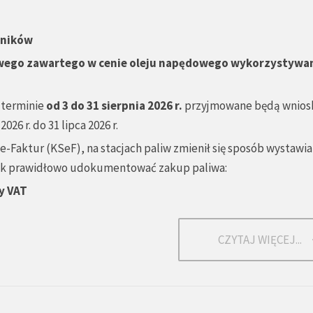
lników
wego zawartego w cenie oleju napędowego wykorzystywa
 terminie
od 3 do 31 sierpnia 2026 r.
przyjmowane będą wnios
6 r. do 31 lipca 2026 r.
-Faktur (KSeF), na stacjach paliw zmienił się sposób wystawia
 jak prawidłowo udokumentować zakup paliwa:
y VAT
CZYTAJ WIĘCEJ...