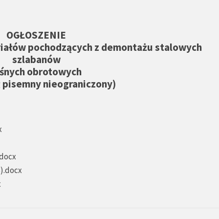
OGŁOSZENIE
riałów pochodzących z demontażu stalowych
szlabanów
eśnych obrotowych
 pisemny nieograniczony)
x
.docx
3).docx
x