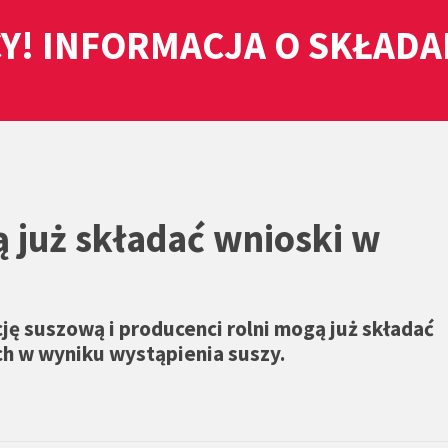
Y! INFORMACJA O SKŁAD
ą już składać wnioski w
ję suszową i producenci rolni mogą już składać
ch w wyniku wystąpienia suszy.