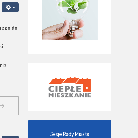
nego do
ki
nia
Sesje Rady Miasta