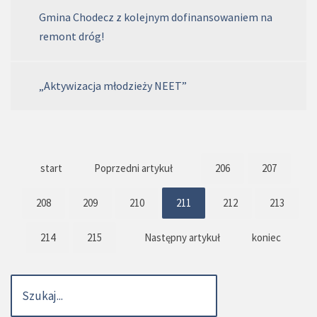
Gmina Chodecz z kolejnym dofinansowaniem na
remont dróg!
„Aktywizacja młodzieży NEET”
start
Poprzedni artykuł
206
207
208
209
210
211
212
213
214
215
Następny artykuł
koniec