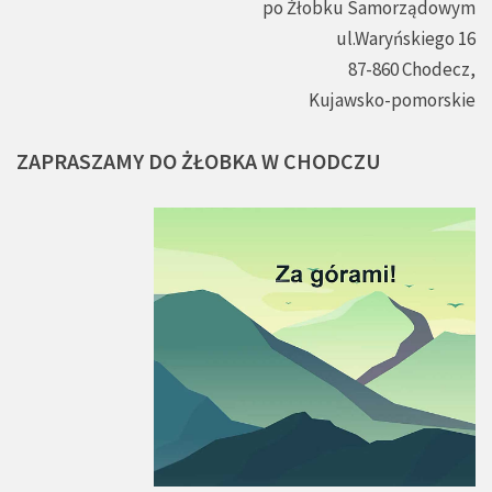
po Żłobku Samorządowym
ul.Waryńskiego 16
87-860 Chodecz,
Kujawsko-pomorskie
ZAPRASZAMY
DO
ŻŁOBKA
W
CHODCZU