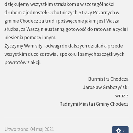
dziękujemy wszystkim strażakom a w szczególności
druhom z jednostek Ochotniczych Straży Pożarnych w
gminie Chodecz za trud i poświęcenie jakim jest Wasza
służba, za Waszą nieustanną gotowość do ratowania życia i
niesienia pomocy innym.
Życzymy Wam siły i odwagi do dalszych działań a przede
wszystkim dużo zdrowia, spokoju I samych szczęśliwych
powrotów z akcji.
Burmistrz Chodcza
Jarosław Grabczyński
wraz z
Radnymi Miasta i Gminy Chodecz
Utworzono: 04 maj 2021