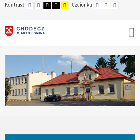
Kontrast
Czcionka
DEFAULT
TRYB
HIGH
HIGH
HIGH
SET
SET
SET
MODE
NOCNY
CONTRAST
CONTRAST
CONTRAST
SMALLER
DEFAULT
LARGER
BLACK
BLACK
YELLOW
FONT
FONT
FONT
WHITE
YELLOW
BLACK
MODE
MODE
MODE