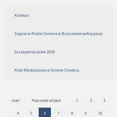
Konkurs
Zajęcia w Klubie Seniora w Brzyszewie pełną parą!
Szczepienia psów 2026
Klub Młodzieżowy w Gminie Chodecz
start
Poprzedni artykuł
1
2
3
4
5
6
7
8
9
10