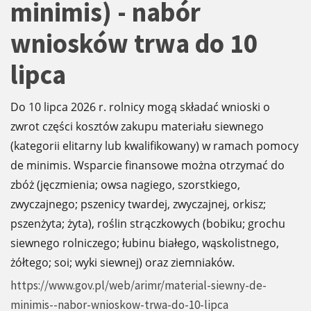
minimis) - nabór
wniosków trwa do 10
lipca
Do 10 lipca 2026 r. rolnicy mogą składać wnioski o
zwrot części kosztów zakupu materiału siewnego
(kategorii elitarny lub kwalifikowany) w ramach pomocy
de minimis. Wsparcie finansowe można otrzymać do
zbóż (jęczmienia; owsa nagiego, szorstkiego,
zwyczajnego; pszenicy twardej, zwyczajnej, orkisz;
pszenżyta; żyta), roślin strączkowych (bobiku; grochu
siewnego rolniczego; łubinu białego, wąskolistnego,
żółtego; soi; wyki siewnej) oraz ziemniaków.
https://www.gov.pl/web/arimr/material-siewny-de-
minimis--nabor-wnioskow-trwa-do-10-lipca