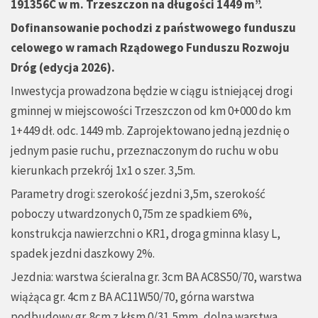
191356C w m. Trzeszczon na długości 1449 m
”
.
Dofinansowanie pochodzi z państwowego funduszu
celowego w ramach Rządowego Funduszu Rozwoju
Dróg (edycja 2026).
Inwestycja prowadzona będzie w ciągu istniejącej drogi
gminnej w miejscowości Trzeszczon od km 0+000 do km
1+449 dł. odc. 1449 mb. Zaprojektowano jedną jezdnię o
jednym pasie ruchu, przeznaczonym do ruchu w obu
kierunkach przekrój 1x1 o szer. 3,5m.
Parametry drogi: szerokość jezdni 3,5m, szerokość
poboczy utwardzonych 0,75m ze spadkiem 6%,
konstrukcja nawierzchni o KR1, droga gminna klasy L,
spadek jezdni daszkowy 2%.
Jezdnia: warstwa ścieralna gr. 3cm BA AC8S50/70, warstwa
wiążąca gr. 4cm z BA AC11W50/70, górna warstwa
podbudowy gr. 8cm z kłsm 0/31,5mm, dolna warstwa