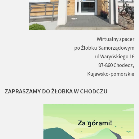
Wirtualny spacer
po Żłobku Samorządowym
ul.Waryńskiego 16
87-860 Chodecz,
Kujawsko-pomorskie
ZAPRASZAMY
DO
ŻŁOBKA
W
CHODCZU