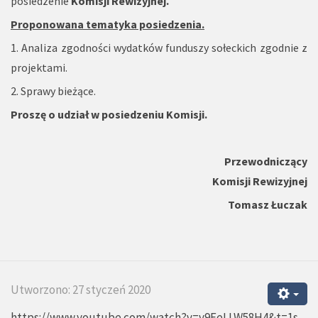
posiedzenie
Komisji Rewizyjnej.
Proponowana tematyka posiedzenia.
1. Analiza zgodności wydatków funduszy sołeckich zgodnie z
projektami.
2. Sprawy bieżące.
Proszę o udział w posiedzeniu Komisji.
Przewodniczący
Komisji Rewizyjnej
Tomasz Łuczak
Utworzono: 27 styczeń 2020
https://www.youtube.com/watch?v=y9EeLLW58H4&t=1s