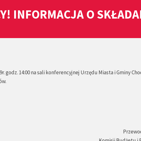
Y! INFORMACJA O SKŁAD
r. godz. 14:00 na sali konferencyjnej Urzędu Miasta i Gminy Ch
ów.
Przewo
Komisji Budżetu i