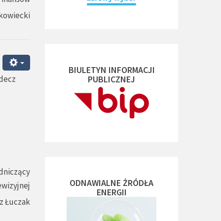
kowiecki
BIULETYN INFORMACJI
odecz
PUBLICZNEJ
dniczący
ODNAWIALNE ŻRÓDŁA
ewizyjnej
ENERGII
z Łuczak