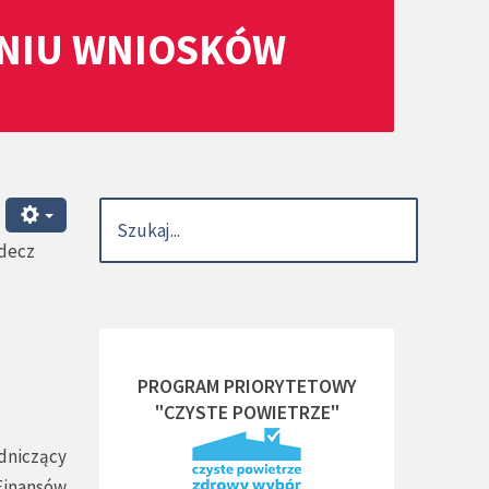
ANIU WNIOSKÓW
odecz
PROGRAM PRIORYTETOWY
"CZYSTE POWIETRZE"
dniczący
 Finansów