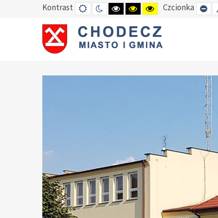
Kontrast
Czcionka
DEFAULT
TRYB
HIGH
HIGH
HIGH
SE
MODE
NOCNY
CONTRAST
CONTRAST
CONTRAST
SM
BLACK
BLACK
YELLOW
FO
WHITE
YELLOW
BLACK
MODE
MODE
MODE