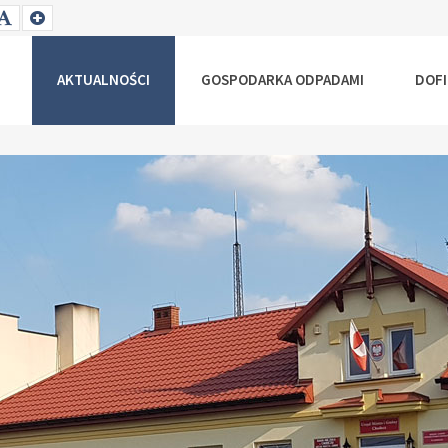
T
SET
SET
ALLER
DEFAULT
LARGER
NT
FONT
FONT
AKTUALNOŚCI
GOSPODARKA ODPADAMI
DOF