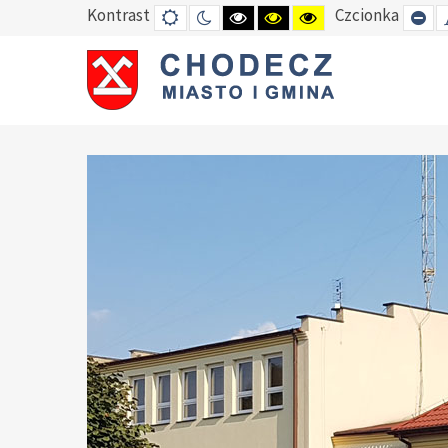
Kontrast
Czcionka
DEFAULT
TRYB
HIGH
HIGH
HIGH
SE
MODE
NOCNY
CONTRAST
CONTRAST
CONTRAST
SM
BLACK
BLACK
YELLOW
FO
WHITE
YELLOW
BLACK
MODE
MODE
MODE