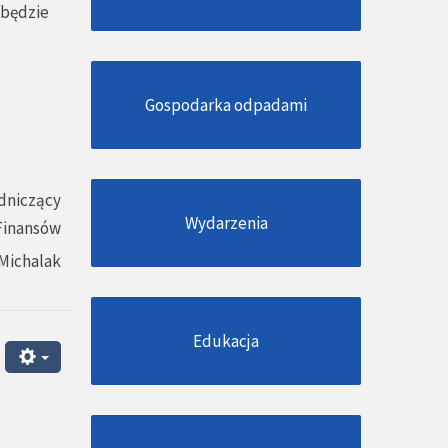
dbędzie
Gospodarka odpadami
dniczący
Wydarzenia
 Finansów
Michalak
Edukacja