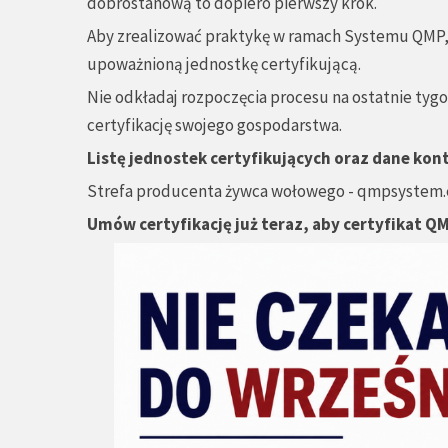
dobrostanową to dopiero pierwszy krok.
Aby zrealizować praktykę w ramach Systemu QMP
upoważnioną jednostkę certyfikującą.
Nie odkładaj rozpoczęcia procesu na ostatnie tygod
certyfikację swojego gospodarstwa.
Listę jednostek certyfikujących oraz dane kon
Strefa producenta żywca wołowego - qmpsystem
Umów certyfikację już teraz, aby certyfikat