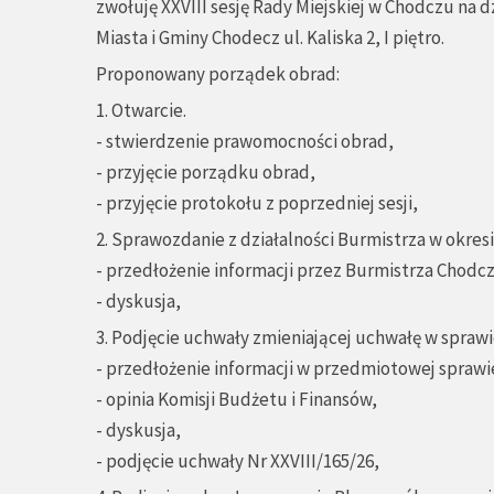
zwołuję XXVIII sesję Rady Miejskiej w Chodczu na d
Miasta i Gminy Chodecz ul. Kaliska 2, I piętro.
Proponowany porządek obrad:
1. Otwarcie.
- stwierdzenie prawomocności obrad,
- przyjęcie porządku obrad,
- przyjęcie protokołu z poprzedniej sesji,
2. Sprawozdanie z działalności Burmistrza w okre
- przedłożenie informacji przez Burmistrza Chodcz
- dyskusja,
3. Podjęcie uchwały zmieniającej uchwałę w spraw
- przedłożenie informacji w przedmiotowej sprawie
- opinia Komisji Budżetu i Finansów,
- dyskusja,
- podjęcie uchwały Nr XXVIII/165/26,