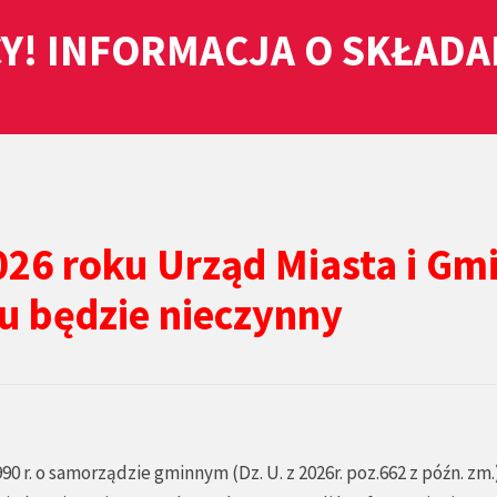
Y! INFORMACJA O SKŁAD
026 roku Urząd Miasta i Gm
u będzie nieczynny
990 r. o samorządzie gminnym (Dz. U. z 2026r. poz.662 z późn. zm.