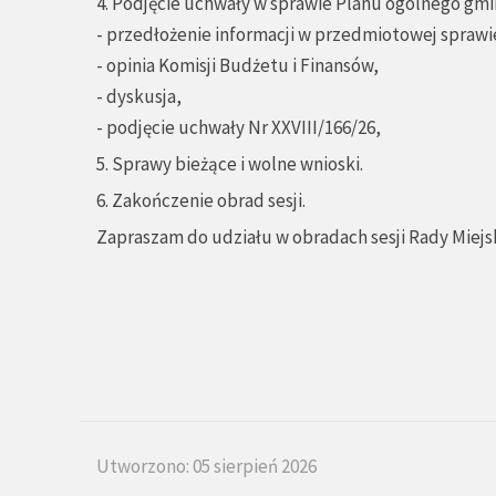
4. Podjęcie uchwały w sprawie Planu ogólnego gm
- przedłożenie informacji w przedmiotowej sprawie
- opinia Komisji Budżetu i Finansów,
- dyskusja,
- podjęcie uchwały Nr XXVIII/166/26,
5. Sprawy bieżące i wolne wnioski.
6. Zakończenie obrad sesji.
Zapraszam do udziału w obradach sesji Rady Miejsk
Utworzono: 05 sierpień 2026