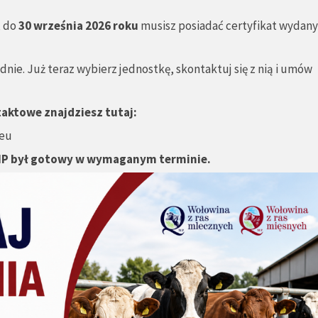
, do
30 września 2026 roku
musisz posiadać certyfikat wydany
nie. Już teraz wybierz jednostkę, skontaktuj się z nią i umów
taktowe znajdziesz tutaj:
.eu
 QMP był gotowy w wymaganym terminie.