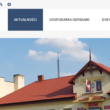
T
SET
SET
ALLER
DEFAULT
LARGER
NT
FONT
FONT
AKTUALNOŚCI
GOSPODARKA ODPADAMI
DOF