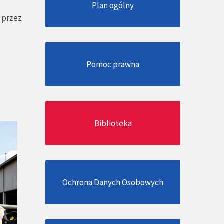
Plan ogólny
 przez
Pomoc prawna
Biblioteka
Ochrona Danych Osobowych