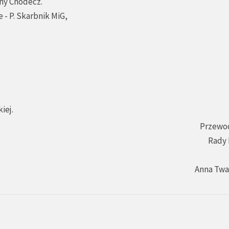
iny Chodecz.
 - P. Skarbnik MiG,
iej.
Przewo
Rady 
Anna Tw