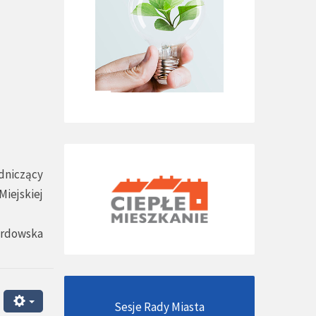
dniczący
Miejskiej
ardowska
Sesje Rady Miasta