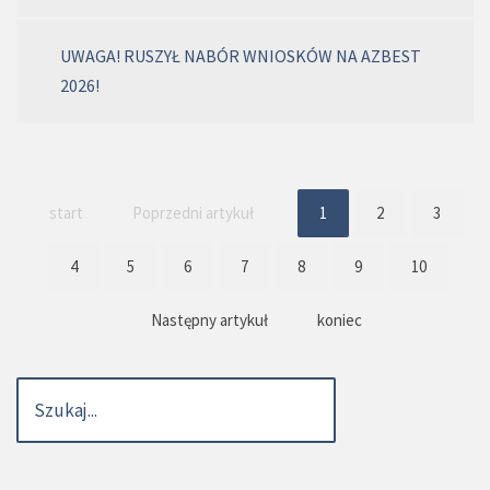
UWAGA! RUSZYŁ NABÓR WNIOSKÓW NA AZBEST
2026!
start
Poprzedni artykuł
1
2
3
4
5
6
7
8
9
10
Następny artykuł
koniec