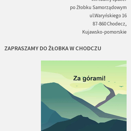
po Żłobku Samorządowym
ul.Waryńskiego 16
87-860 Chodecz,
Kujawsko-pomorskie
ZAPRASZAMY
DO
ŻŁOBKA
W
CHODCZU