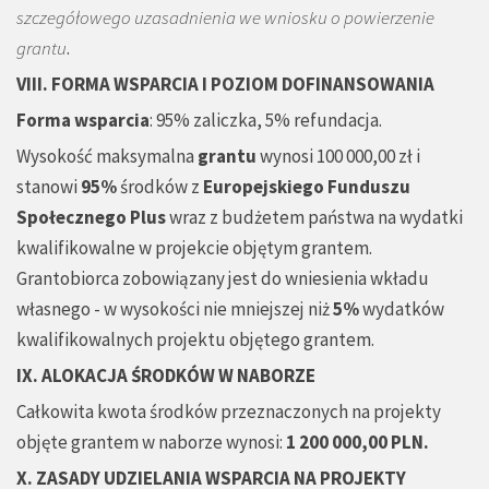
szczegółowego uzasadnienia we wniosku o powierzenie
grantu
.
VIII. FORMA WSPARCIA I POZIOM DOFINANSOWANIA
Forma wsparcia
: 95% zaliczka, 5% refundacja.
Wysokość maksymalna
grantu
wynosi 100 000,00 zł i
stanowi
95%
środków z
Europejskiego Funduszu
Społecznego
Plus
wraz z budżetem państwa na wydatki
kwalifikowalne w projekcie objętym grantem.
Grantobiorca zobowiązany jest do wniesienia wkładu
własnego - w wysokości nie mniejszej niż
5%
wydatków
kwalifikowalnych projektu objętego grantem.
IX. ALOKACJA ŚRODKÓW W NABORZE
Całkowita kwota środków przeznaczonych na projekty
objęte grantem w naborze wynosi:
1 200 000,00 PLN.
X. ZASADY UDZIELANIA WSPARCIA NA PROJEKTY