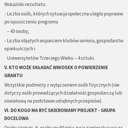
Wskaźniki rezultatu:
- Liczba osób, których sytuacja społeczna uległa poprawie
po opuszczeniu programu
– 43 osoby,
- Liczba objętych wsparciem klubów seniora, gospodarstw
opiekuńczych i
Uniwersytetów Trzeciego Wieku – 4 sztuki.
V. KTO MOŻE SKŁADAĆ WNIOSEK O POWIERZENIE
GRANTU
Wszystkie podmioty z wyłączeniem osób fizycznych (nie
dotyczy osób prowadzących działalność gospodarczą lub
oświatową na podstawie odrębnych przepisów).
VI. DO KOGO MA BYĆ SKIEROWANY PROJEKT - GRUPA
DOCELOWA
Osoby starsze, tj. osoby po 60 roku życia zamieszkujące na