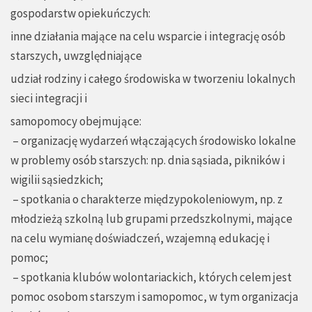
gospodarstw opiekuńczych:
inne działania mające na celu wsparcie i integrację osób
starszych, uwzględniające
udział rodziny i całego środowiska w tworzeniu lokalnych
sieci integracji i
samopomocy obejmujące:
– organizację wydarzeń włączających środowisko lokalne
w problemy osób starszych: np. dnia sąsiada, pikników i
wigilii sąsiedzkich;
– spotkania o charakterze międzypokoleniowym, np. z
młodzieżą szkolną lub grupami przedszkolnymi, mające
na celu wymianę doświadczeń, wzajemną edukację i
pomoc;
– spotkania klubów wolontariackich, których celem jest
pomoc osobom starszym i samopomoc, w tym organizacja