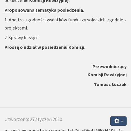
posiedzenie
Komisji Rewizyjnej.
Proponowana tematyka posiedzenia.
1. Analiza zgodności wydatków funduszy sołeckich zgodnie z
projektami.
2. Sprawy bieżące.
Proszę o udział w posiedzeniu Komisji.
Przewodniczący
Komisji Rewizyjnej
Tomasz Łuczak
Utworzono: 27 styczeń 2020
https://www.youtube.com/watch?v=y9EeLLW58H4&t=1s